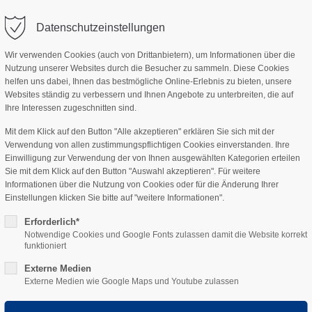
Datenschutzeinstellungen
ag "offcanvas-col2" existiert leider
Der Eintrag "offcanvas-col3" existi
nicht.
Wir verwenden Cookies (auch von Drittanbietern), um Informationen über die
Nutzung unserer Websites durch die Besucher zu sammeln. Diese Cookies
helfen uns dabei, Ihnen das bestmögliche Online-Erlebnis zu bieten, unsere
Websites ständig zu verbessern und Ihnen Angebote zu unterbreiten, die auf
-WERKSTATT
HU/AU
SERVICE
MOBILITÄT
OLDTIME
Ihre Interessen zugeschnitten sind.
Mit dem Klick auf den Button "Alle akzeptieren" erklären Sie sich mit der
Verwendung von allen zustimmungspflichtigen Cookies einverstanden. Ihre
Einwilligung zur Verwendung der von Ihnen ausgewählten Kategorien erteilen
Sie mit dem Klick auf den Button "Auswahl akzeptieren". Für weitere
Informationen über die Nutzung von Cookies oder für die Änderung Ihrer
Einstellungen klicken Sie bitte auf "weitere Informationen".
Erforderlich*
Notwendige Cookies und Google Fonts zulassen damit die Website korrekt
funktioniert
Externe Medien
Externe Medien wie Google Maps und Youtube zulassen