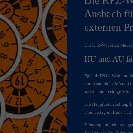
Die KFZ-We
Ansbach f
externen Pr
Die KFZ-Werkstatt Meyer 
HU und AU fäl
Egal ob PKW, Wohnmobil, 
vorab sämtliche Mängel u
sodass einer erfolgreiche
Die Hauptuntersuchung fin
Donnerstag im Haus statt
Fahrzeuge mit einem eig
Straßenverkehrs-Zulassun