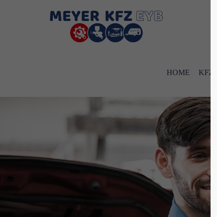
Der Eintrag "offcanvas-col1" existiert leider
Der Eintr
nicht.
nicht.
HOME
KFZ