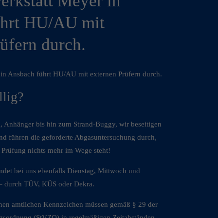
rkstatt Meyer in
ührt HU/AU mit
üfern durch.
in Ansbach führt HU/AU mit externen Prüfern durch.
lig?
Anhänger bis hin zum Strand-Buggy, wir beseitigen
nd führen die geforderte Abgasuntersuchung durch,
n Prüfung nichts mehr im Wege steht!
det bei uns ebenfalls Dienstag, Mittwoch und
 – durch TÜV, KÜS oder Dekra.
enen amtlichen Kennzeichen müssen gemäß § 29 der
gsordnung (StVZO) in regelmäßigen Zeitabständen