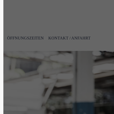
ert leider
Der Eintrag "offcanvas-col4" existiert leider
nicht.
R
ÖFFNUNGSZEITEN
KONTAKT / ANFAHRT