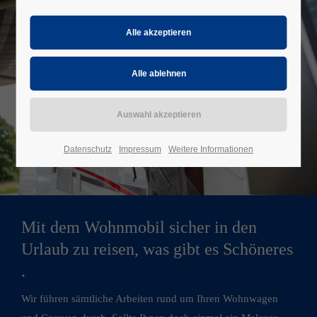
Datenschutz
Impressum
Weitere Informationen
Mit dem Wohnmobil sicher in den
Urlaub zu reisen, was gibt es Schöneres
.
Wir führen sämtliche Arbeiten rund um Ihren Wohnwagen