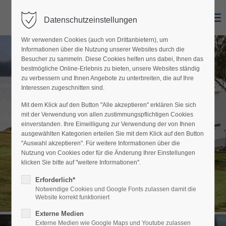
Menu
Datenschutzeinstellungen
Der Eintrag "offcanvas-col1" existiert leider nicht.
Wir verwenden Cookies (auch von Drittanbietern), um
Informationen über die Nutzung unserer Websites durch die
Der Eintrag "offcanvas-col2" existiert leider nicht.
Besucher zu sammeln. Diese Cookies helfen uns dabei, Ihnen das
bestmögliche Online-Erlebnis zu bieten, unsere Websites ständig
zu verbessern und Ihnen Angebote zu unterbreiten, die auf Ihre
Interessen zugeschnitten sind.
Der Eintrag "offcanvas-col3" existiert leider nicht.
Mit dem Klick auf den Button "Alle akzeptieren" erklären Sie sich
mit der Verwendung von allen zustimmungspflichtigen Cookies
Der Eintrag "offcanvas-col4" existiert leider nicht.
Service
einverstanden. Ihre Einwilligung zur Verwendung der von Ihnen
ausgewählten Kategorien erteilen Sie mit dem Klick auf den Button
"Auswahl akzeptieren". Für weitere Informationen über die
Nutzung von Cookies oder für die Änderung Ihrer Einstellungen
klicken Sie bitte auf "weitere Informationen".
Erforderlich*
Notwendige Cookies und Google Fonts zulassen damit die
Website korrekt funktioniert
Externe Medien
Externe Medien wie Google Maps und Youtube zulassen